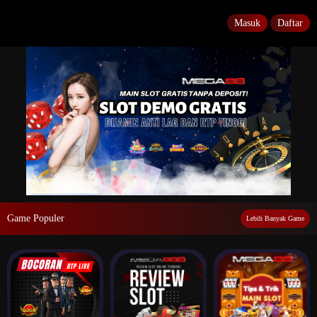
Masuk
Daftar
Game Populer
Lebih Banyak Game