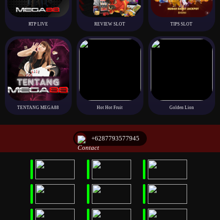
RTP LIVE
REVIEW SLOT
TIPS SLOT
TENTANG MEGA88
Hot Hot Fruit
Golden Lion
+6287793577945