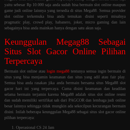
yaitu sebesar Rp 10.000 saja anda sudah bisa bermain slot online maupun
game judi online lainnya yang tersedia di situs Mega88. Semua provider
slot online terkemuka bisa anda temukan disini seperti misalnya
pragmatic play, crowd play, habanero, joker, micro gaming dan lain
sebagainya bisa anda mainkan hanya dengan satu akun saja.
Keunggulan Megag88 Sebagai
Situs Slot Gacor Online Pilihan
Terpercaya
Bermain slot online atau
login mega88
tentunya semua ingin bermain di
situs yang bisa menjamin keamanan dan situs yang adil atau fair play.
Semua bisa anda rasakan jika anda bermain bersama situs Mega88 slot
gacor hari ini yang terpercaya. Cuma disini keamanan dan keadilan
selama bermain terjamin karena Mega88 adalah situs slot online resmi
dan sudah memiliki sertifikat sah dari PAGCOR dan lembaga judi online
besar lainnya sehingga tidak mungkin ada sekecilpun kecurangan bermain
disini. Inilah beberapa keunggulan Mega88 sebagai situs slot gacor online
pilihan terpercaya:
Operasional CS 24 Jam