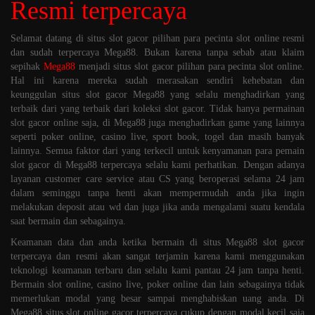
Resmi terpercaya
Selamat datang di situs slot gacor pilihan para pecinta slot online resmi
dan sudah terpercaya Mega88. Bukan karena tanpa sebab atau klaim
sepihak
Mega88
menjadi situs slot gacor pilihan para pecinta slot online.
Hal ini karena mereka sudah merasakan sendiri kehebatan dan
keunggulan situs slot gacor Mega88 yang selalu menghadirkan yang
terbaik dari yang terbaik dari koleksi slot gacor. Tidak hanya permainan
slot gacor online saja, di Mega88 juga menghadirkan game yang lainnya
seperti poker online, casino live, sport book, togel dan masih banyak
lainnya. Semua faktor dari yang terkecil untuk kenyamanan para pemain
slot gacor di Mega88 terpercaya selalu kami perhatikan. Dengan adanya
layanan customer care service atau CS yang beroperasi selama 24 jam
dalam seminggu tanpa henti akan mempermudah anda jika ingin
melakukan deposit atau wd dan juga jika anda mengalami suatu kendala
saat bermain dan sebagainya.
Keamanan data dan anda ketika bermain di situs Mega88 slot gacor
terpercaya dan resmi akan sangat terjamin karena kami menggunakan
teknologi keamanan terbaru dan selalu kami pantau 24 jam tanpa henti.
Bermain slot online, casino live, poker online dan lain sebagainya tidak
memerlukan modal yang besar sampai menghabiskan uang anda. Di
Mega88 situs slot online gacor terpercaya cukup dengan modal kecil saja